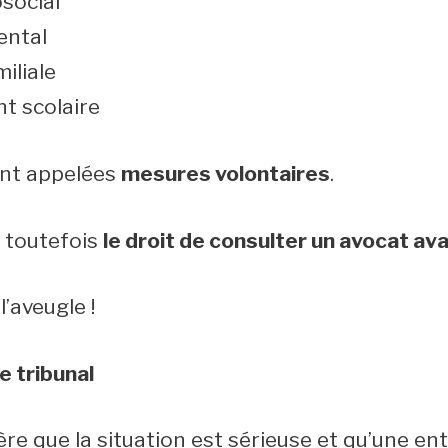
osocial
ental
iliale
t scolaire
nt appelées
mesures volontaires
.
 toutefois
le droit de consulter un avocat a
l’aveugle !
le tribunal
ère que la situation est sérieuse et qu’une ent