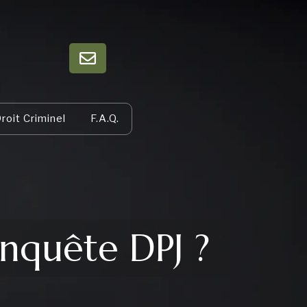
roit Criminel
F.A.Q.
nquête DPJ ?