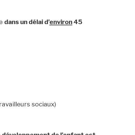
.
ée
dans un délai d’
environ
45
availleurs sociaux)
le développement de l’enfant est