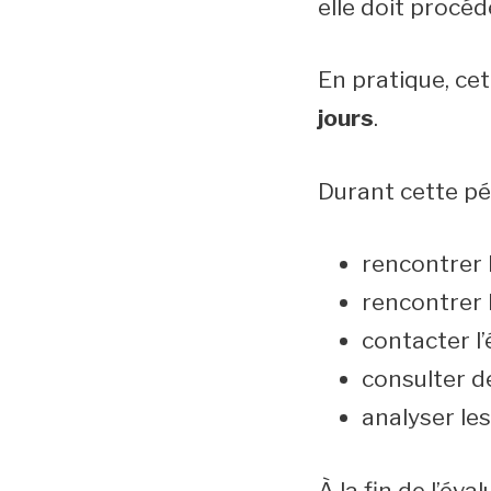
elle doit procé
En pratique, ce
jours
.
Durant cette pé
rencontrer 
rencontrer 
contacter l’
consulter d
analyser les
À la fin de l’éva