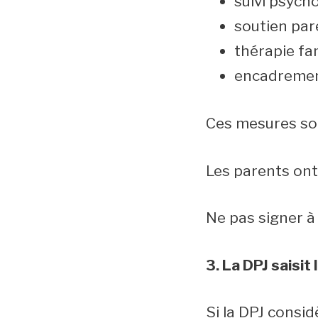
suivi psych
soutien par
thérapie fam
encadremen
Ces mesures so
Les parents ont
Ne pas signer à 
3. La DPJ saisit 
Si la DPJ consid