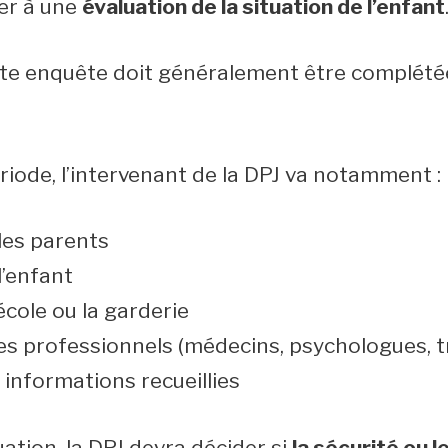
der à une
évaluation de la situation de l’enfant
tte enquête doit généralement être complét
riode, l’intervenant de la DPJ va notamment :
les parents
l’enfant
école ou la garderie
es professionnels (médecins, psychologues, tr
 informations recueillies
luation, la DPJ devra décider si
la sécurité ou 