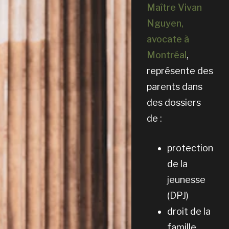
Maître Vivan
Nguyen,
avocate à
Montréal
,
représente des
parents dans
des dossiers
de :
protection
de la
jeunesse
(DPJ)
droit de la
famille