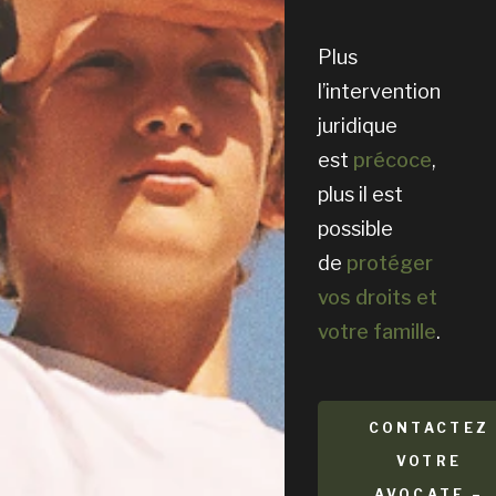
Plus
l’intervention
juridique
est
précoce
,
plus il est
possible
de
protéger
vos droits et
votre famille
.
CONTACTEZ
VOTRE
AVOCATE –