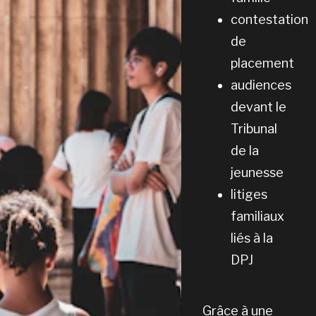
contestation
de
placement
audiences
devant le
Tribunal
de la
jeunesse
litiges
familiaux
liés à la
DPJ
Grâce à une