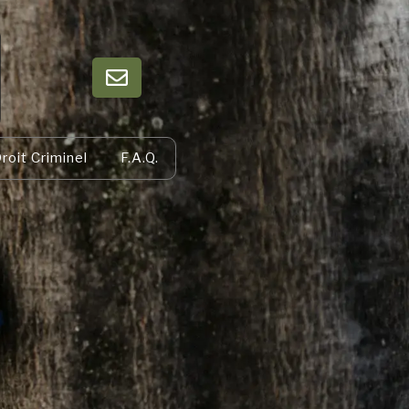
roit Criminel
F.A.Q.