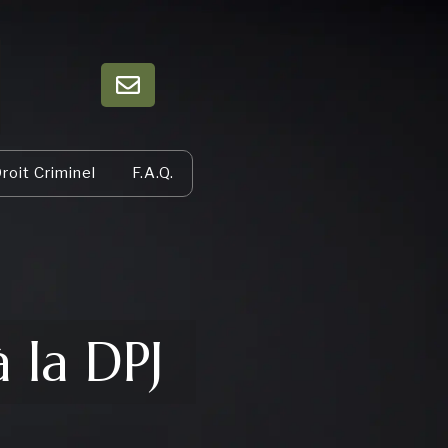
roit Criminel
F.A.Q.
 la DPJ