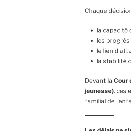
Chaque décisio
la capacité
les progrès 
le lien d’at
la stabilité 
Devant la
Cour d
jeunesse)
, ces 
familial de l’enf
Les délais ne s