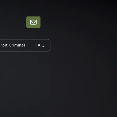
roit Criminel
F.A.Q.