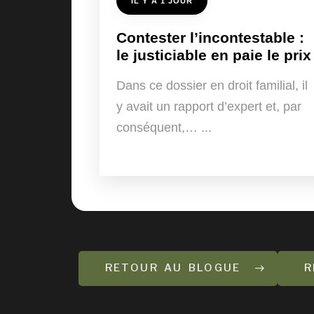
IL Y A 1 JOUR
Contester l’incontestable :
le justiciable en paie le prix
Dans ce dossier en droit familial, il
y avait un rapport d’expert et, par
conséquent,…
RETOUR AU BLOGUE
R