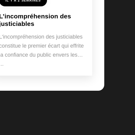
IL Y A 2 SEMAINES
L’incompréhension des
justiciables
L’incompréhension des justiciables
constitue le premier écart qui effrite
la confiance du public envers les…