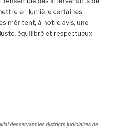
on l’ensemble des intervenants de
 mettre en lumière certaines
s méritent, à notre avis, une
juste, équilibré et respectueux
ial desservant les districts judiciaires de