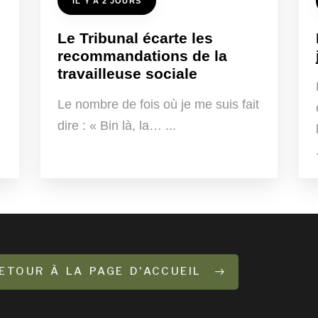
IL Y A 2 JOURS
Le Tribunal écarte les
recommandations de la
travailleuse sociale
Le nombre de fois où je me suis fait
dire : « Bin là, la…
ETOUR À LA PAGE D'ACCUEIL